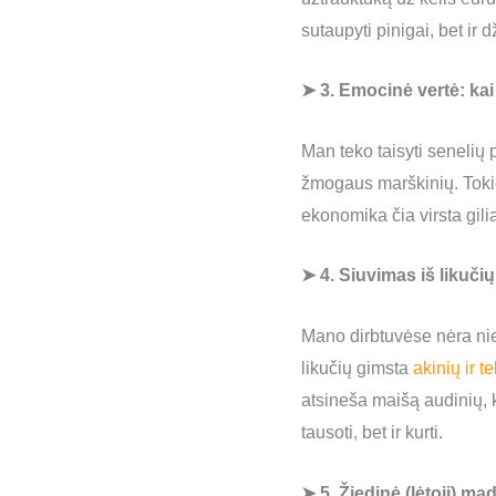
sutaupyti pinigai, bet ir
➤ 3. Emocinė vertė: kai
Man teko taisyti senelių p
žmogaus marškinių. Tokie
ekonomika čia virsta gilia
➤ 4. Siuvimas iš likuč
Mano dirbtuvėse nėra nie
likučių gimsta
akinių ir t
atsineša maišą audinių, k
tausoti, bet ir kurti.
➤ 5. Žiedinė (lėtoji) ma