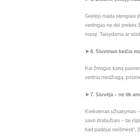
Greitoji mada stengiasi įt
vertingas ne dėl prekės ž
masę. Taisydama ar siūda
➤ 6. Siuvimas keičia mą
Kai žmogus kartą pasirenk
vertina medžiagą, prisimen
➤ 7. Siuvėja – ne tik 
Kiekvienas užsakymas – ta
savo drabužiais – tai rūpi
kad padėjai neišmesti“, ži