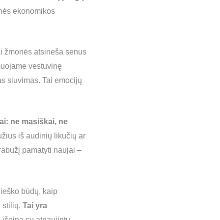
edinės ekonomikos
ai žmonės atsineša senus
rmuojame vestuvinę
as siuvimas. Tai emocijų
i: ne masiškai, ne
ius iš audinių likučių ar
abužį pamatyti naujai –
 ieško būdų, kaip
 stilių.
Tai yra
s išeina su atnaujintu