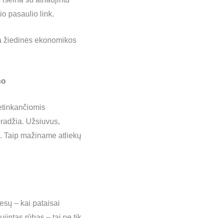
o pasaulio link.
ma žiedinės ekonomikos
no
netinkančiomis
pradžia. Užsiuvus,
as. Taip mažiname atliekų
esų – kai pataisai
jintas rūbas – tai ne tik