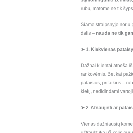
rūbu, matome ne tik šyps
Šiame straipsnyje noriu 
dalis –
nauda ne tik gam
➤ 1. Kiekvienas pataisy
Dažnai klientai atneša i
rankovėmis. Bet kai pažiū
pataisius, pritaikius – r
kiekį, nedidindami vartoj
➤ 2. Atnaujinti ar patai
Vienas dažniausių komenta
užtrauktuką už kelis euru