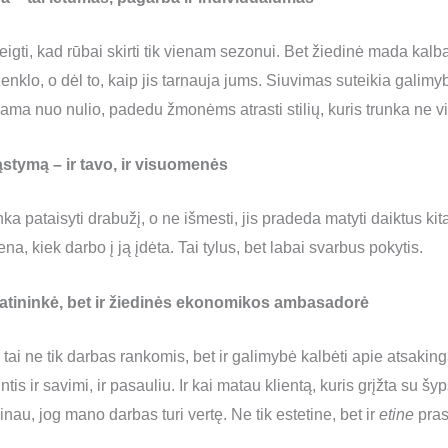
eigti, kad rūbai skirti tik vienam sezonui. Bet žiedinė mada kalba 
enklo, o dėl to, kaip jis tarnauja jums. Siuvimas suteikia galim
ma nuo nulio, padedu žmonėms atrasti stilių, kuris trunka ne v
stymą – ir tavo, ir visuomenės
a pataisyti drabužį, o ne išmesti, jis pradeda matyti daiktus kit
a, kiek darbo į ją įdėta. Tai tylus, bet labai svarbus pokytis.
amatininkė, bet ir žiedinės ekonomikos ambasadorė
i ne tik darbas rankomis, bet ir galimybė kalbėti apie atsaking
ntis ir savimi, ir pasauliu. Ir kai matau klientą, kuris grįžta su 
nau, jog mano darbas turi vertę. Ne tik estetine, bet ir
etine
pra