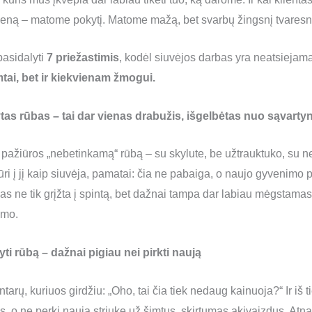
eną – matome pokytį. Matome mažą, bet svarbų žingsnį tvaresni
pasidalyti
7 priežastimis
, kodėl siuvėjos darbas yra neatsieja
tai, bet ir kiekvienam žmogui.
tas rūbas – tai dar vienas drabužis, išgelbėtas nuo sąvarty
š pažiūros „nebetinkamą“ rūbą – su skylute, be užtrauktuko, su 
ri į jį kaip siuvėja, pamatai: čia ne pabaiga, o naujo gyvenimo 
ūbas ne tik grįžta į spintą, bet dažnai tampa dar labiau mėgstam
imo.
syti rūbą – dažnai pigiau nei pirkti naują
rų, kuriuos girdžiu: „Oho, tai čia tiek nedaug kainuoja?“ Ir iš ti
s, o ne perki naują striukę už šimtus, skirtumas akivaizdus. Atnau