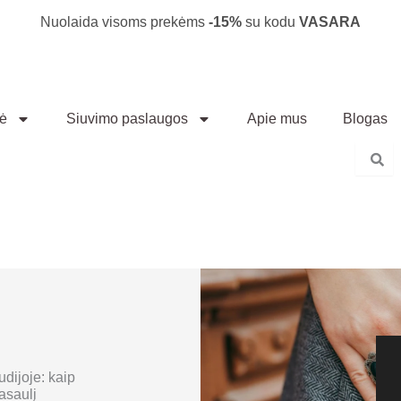
Nuolaida visoms prekėms
-15%
su kodu
VASARA
vė
Siuvimo paslaugos
Apie mus
Blogas
dijoje: kaip
pasaulį