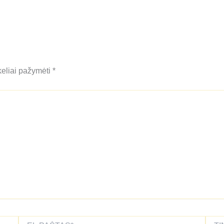
keliai pažymėti
*
El.paštas*
Tinkla