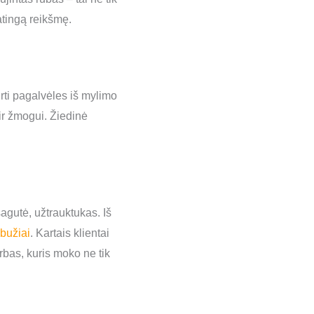
atingą reikšmę.
urti pagalvėles iš mylimo
ir žmogui. Žiedinė
agutė, užtrauktukas. Iš
bužiai
. Kartais klientai
rbas, kuris moko ne tik