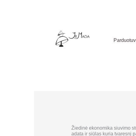
Pereiti
prie
turinio
Parduotu
Žiedinė ekonomika siuvimo stu
adata ir siūlas kuria tvaresnį 