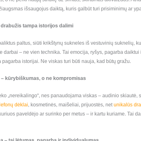
 džiaugsmas išsaugojus daiktą, kuris galbūt turi prisiminimų ar yp
 drabužis tampa istorijos dalimi
aliktus paltus, siūti krikštynų sukneles iš vestuvinių suknelių, k
 darbai – ne vien technika. Tai emocija, ryšys, pagarba daiktui 
 pagarba istorijai. Ne viskas turi būti nauja, kad būtų gražu.
ių – kūrybiškumas, o ne kompromisas
ko „nereikalingo“, nes panaudojama viskas – audinio skiautė, s
elefonų dėklai
, kosmetinės, maišeliai, prijuostės, net
unikalūs dra
uriuos paveldėjo ar surinko per metus – ir kartu kuriame. Tai da
da – tai lėtumas, pagarba ir individualumas