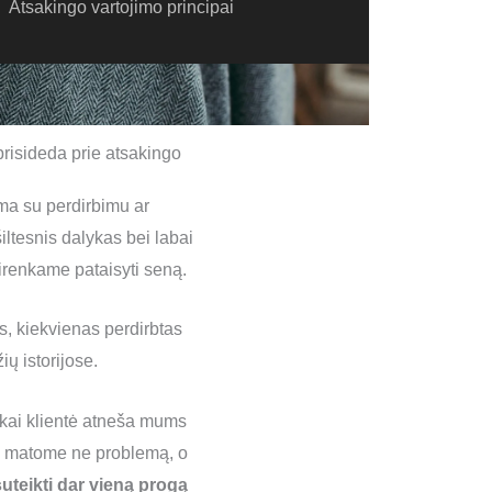
Atsakingo vartojimo principai
prisideda prie atsakingo
ma su perdirbimu ar
ltesnis dalykas bei labai
sirenkame pataisyti seną.
s, kiekvienas perdirbtas
ių istorijose.
 kai klientė atneša mums
je matome ne problemą, o
uteikti dar vieną progą