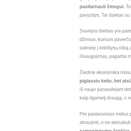
pasitarnauti žmogui.
Tok
pavyzdys. Tai daiktas su i
Siuvėjos darbas yra par
džinsus, kuriuos paverči
suknelę į krikštynų rūbą
išsaugojimas, pagarba m
Žiedinė ekonomika mūsų 
pigiausiu keliu, bet ats
iš naujo panaudojant de
kaip ilgametį draugą, o n
Per pastaruosius metus p
atnaujinti, o ne atsisakyti
sąmoningumo ženklas