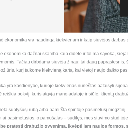
inė ekonomika yra naudinga kiekvienam ir kaip siuvėjos darbas 
 ekonomika dažnai skamba kaip didelė ir tolima sąvoka, sieja
emomis. Tačiau dirbdama siuvėja žinau: tai daug paprastesnis, ši
ožiūris, kurį taikome kiekvieną kartą, kai vietoj naujo daikto pa
ka yra kasdienybė, kurioje kiekvienas nuneštas pataisyti sijona
 reiškia pokytį, kuris atgyja mano adatoje ir siūle, klientų drabuž
ta suplyšusį rūbą arba pamiršta spintoje pasimetusį megztinį,
eniai pasimetusios, o pamušalas – sudilęs, mes siuvimo studijo
bę pratęsti drabužio gyvenimą, įkvėpti jam naujos formos, s