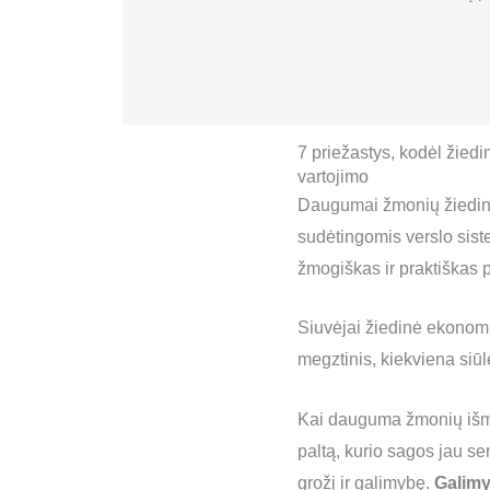
7 priežastys, kodėl žied
vartojimo
Daugumai žmonių žiedinė
sudėtingomis verslo sist
žmogiškas ir praktiškas p
Siuvėjai žiedinė ekonomi
megztinis, kiekviena siūlė
Kai dauguma žmonių išme
paltą, kurio sagos jau s
grožį ir galimybę.
Galimy