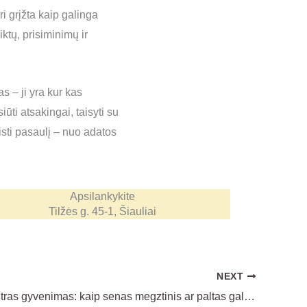
i grįžta kaip galinga
iktų, prisiminimų ir
s – ji yra kur kas
ti atsakingai, taisyti su
isti pasaulį – nuo adatos
Apsilankykite
Tilžės g. 45-1, Šiauliai
NEXT
Drabužio antras gyvenimas: kaip senas megztinis ar paltas gali tapti nauju mėgstamiausiu daiktu​