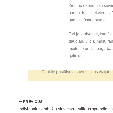
Žiedinė ekonomika siuvim
banga. Ir jei kiekvienas i
gamtos išsaugotume.
Tad jei galvojote, kad ži
daugiau. Ji čia, mūsų ran
meile ir kurti su pagarba
galiuko.
Gaukite pasiūlymą savo stiliaus vizijai
PREVIOUS
Individualus drabužių siuvimas – stiliaus sprendima