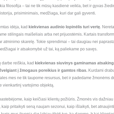
ia filosofija – tai ne tik mūsų kasdienė veikla, bet ir gyvas ži
storija, prisiminimais, medžiaga, kuri dar gali gyventi.
emtas idėja, kad
kiekvienas audinio lopinėlis turi vertę
. Neret
ame stilingais maišeliais arba net prijuostėmis. Kartais transfo
 ar atminimo skarelę. Tokie sprendimai – tai daugiau nei paprast
edžiagai ir atsakomybė už tai, ką paliekame po savęs.
darbe reiškia, kad
kiekvienas siuvinys gaminamas atsakinga
ižvelgiant į žmogaus poreikius ir gamtos ribas.
Kurdami drabuž
tales mes ne tik taupome resursus, bet ir padedame žmonėms dr
e vienkartinį vartojimo objektą.
astebėjome, kaip keičiasi klientų požiūris. Žmonės vis dažniau
, kaip pritaikyti seną naujam sezonui, kaip išlaikyti, bet atnaujinti
, kuris mus įkvepia dar labiau tikėti tuo, ką darome. Ir kai klienta