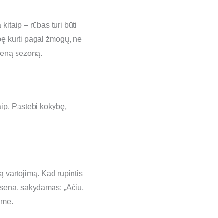
kitaip – rūbas turi būti
ybę kurti pagal žmogų, ne
ieną sezoną.
aip. Pastebi kokybę,
ą vartojimą. Kad rūpintis
šypsena, sakydamas: „Ačiū,
sme.