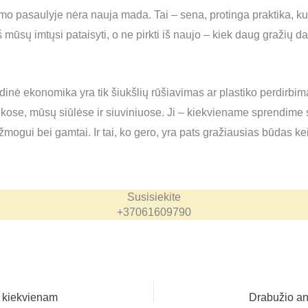
o pasaulyje nėra nauja mada. Tai – sena, protinga praktika, kur
š mūsų imtųsi pataisyti, o ne pirkti iš naujo – kiek daug gražių da
edinė ekonomika yra tik šiukšlių rūšiavimas ar plastiko perdirbima
kose, mūsų siūlėse ir siuviniuose. Ji – kiekviename sprendime siū
 žmogui bei gamtai. Ir tai, ko gero, yra pats gražiausias būdas ke
Susisiekite
+37061609790
s kiekvienam