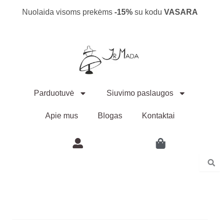
Pereiti
Nuolaida visoms prekėms
-15%
su kodu
VASARA
prie
turinio
Parduotuvė
Siuvimo paslaugos
Apie mus
Blogas
Kontaktai