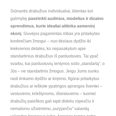
Siūnantis drabužius individualiai, klientas turi
galimybę
pasirinkti audinius, modelius ir dizaino
sprendimus, kurie idealiai atitinka asmeninį
skonį
. Siuvėjos pagamintas rūbas yra pritaikytas
konkrečiam žmogui – nuo tikslaus dydžio iki
kiekvienos detalės, ko nepasakytum apie
standartinius drabužius iš parduotuvės. Tai ypač
svarbu, kai parduotuvių lentynos siūlo „standartą“, o
Jūs – ne standartinis žmogus. Jeigu Jums sunku
rasti tinkamo dydžio ar kirpimo, figūrai pritaikytus
drabužius ar ieškote ypatingos aprangos šventei –
vestuvėms, krikštynoms, išleistuvėms – tuomet
drabužių paieškos gali tapti dideliu rūpesčiu ir
nemaloniu užsiėmimu „suryjančiu” valandų