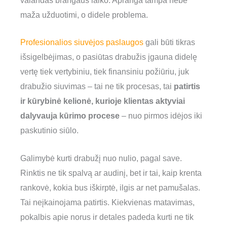
valandas brangaus laiko. Apranga tampa nebe
maža užduotimi, o didele problema.
Profesionalios siuvėjos paslaugos
gali būti tikras
išsigelbėjimas, o pasiūtas drabužis įgauna didelę
vertę tiek vertybiniu, tiek finansiniu požiūriu, juk
drabužio siuvimas – tai ne tik procesas, tai
patirtis
ir kūrybinė kelionė, kurioje klientas aktyviai
dalyvauja kūrimo procese
– nuo pirmos idėjos iki
paskutinio siūlo.
Galimybė kurti drabužį nuo nulio, pagal save.
Rinktis ne tik spalvą ar audinį, bet ir tai, kaip krenta
rankovė, kokia bus iškirptė, ilgis ar net pamušalas.
Tai neįkainojama patirtis. Kiekvienas matavimas,
pokalbis apie norus ir detales padeda kurti ne tik