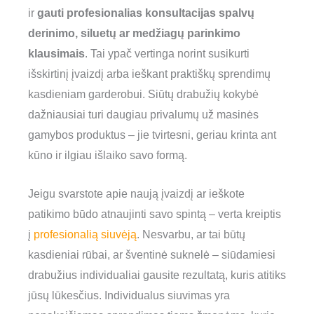
ir
gauti profesionalias konsultacijas spalvų
derinimo, siluetų ar medžiagų parinkimo
klausimais
. Tai ypač vertinga norint susikurti
išskirtinį įvaizdį arba ieškant praktiškų sprendimų
kasdieniam garderobui. Siūtų drabužių kokybė
dažniausiai turi daugiau privalumų už masinės
gamybos produktus – jie tvirtesni, geriau krinta ant
kūno ir ilgiau išlaiko savo formą.
Jeigu svarstote apie naują įvaizdį ar ieškote
patikimo būdo atnaujinti savo spintą – verta kreiptis
į
profesionalią siuvėją
. Nesvarbu, ar tai būtų
kasdieniai rūbai, ar šventinė suknelė – siūdamiesi
drabužius individualiai gausite rezultatą, kuris atitiks
jūsų lūkesčius. Individualus siuvimas yra