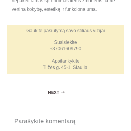
nepakeičiamas sprendimas tiems žmonėms, kurie
vertina kokybę, estetiką ir funkcionalumą.
Gaukite pasiūlymą savo stiliaus vizijai
Susisiekite
+37061609790
Apsilankykite
Tilžės g. 45-1, Šiauliai
NEXT
Parašykite komentarą