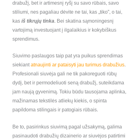
drabužį, bet ir artimesnį ryšį su savo rūbais, savo
stiliumi, nes pagaliau dėvite ne tai, kas „tiko”, o tai,
kas
iš tikrųjų
tinka
. Bei skatina sąmoningesnį
vartojimą investuojant į ilgalaikius ir kokybiškus
sprendimus.
Siuvimo paslaugos taip pat yra puikus sprendimas
siekiant
atnaujinti ar pataisyti jau turimus drabužius
.
Profesionali siuvėja gali ne tik pakoreguoti rūbų
dydį, bet ir permodeliuoti seną drabužį, suteikdama
jam naują gyvenimą. Tokiu būdu tausojama aplinka,
mažinamas tekstilės atliekų kiekis, o spinta
papildoma stilingais ir patogiais rūbais.
Be to, pasirinkus siuvimą pagal užsakymą, galima
pasinaudoti drabužių dizainerio ar siuvėjos patirtimi