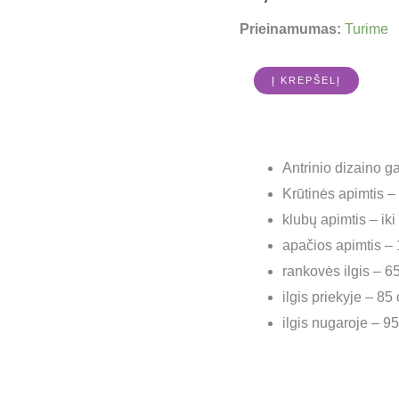
Prieinamumas:
Turime
Į KREPŠELĮ
Antrinio dizaino 
Krūtinės apimtis – 
klubų apimtis – ik
apačios apimtis –
rankovės ilgis – 65
ilgis priekyje – 85
ilgis nugaroje – 9