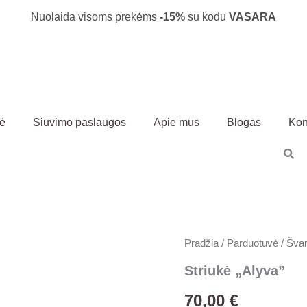
Nuolaida visoms prekėms
-15%
su kodu
VASARA
vė
Siuvimo paslaugos
Apie mus
Blogas
Kon
produkto
Pradžia
/
Parduotuvė
/
Švark
kiekis:
Striukė
Striukė „Alyva”
"Alyva"
70,00
€