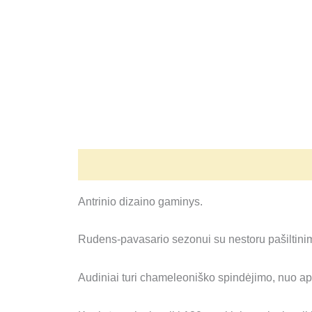
Aprašymas
Antrinio dizaino gaminys.
Rudens-pavasario sezonui su nestoru pašiltinimu.
Audiniai turi chameleoniško spindėjimo, nuo apš