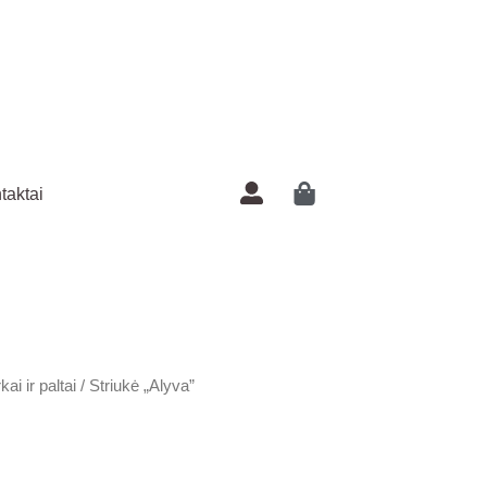
"Alyva"
taktai
ai ir paltai
/ Striukė „Alyva”