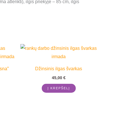
 atlenkti), ilgis priekyje – 85 cm, ilgis
sna”
Džinsinis ilgas švarkas
45,00
€
Į KREPŠELĮ