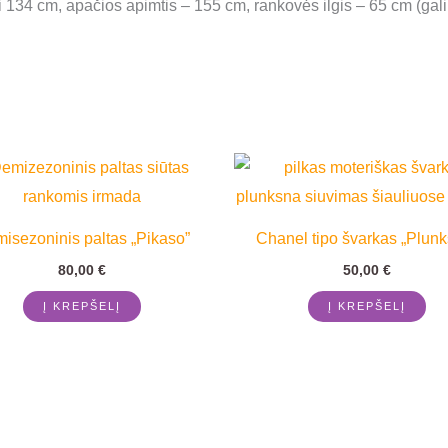
i 134 cm, apačios apimtis – 155 cm, rankovės ilgis – 65 cm (galima
isezoninis paltas „Pikaso”
Chanel tipo švarkas „Plunk
80,00
€
50,00
€
Į KREPŠELĮ
Į KREPŠELĮ