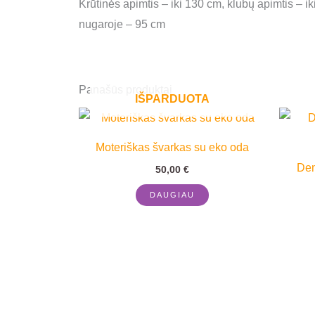
Krūtinės apimtis – iki 130 cm, klubų apimtis – ik
nugaroje – 95 cm
Panašūs produktai
IŠPARDUOTA
Moteriškas švarkas su eko oda
Dem
50,00
€
DAUGIAU