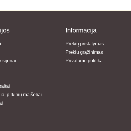
ijos
Informacija
i
Prekių pristatymas
Prekių grąžinimas
 sijonai
Privatumo politika
paltai
ai pirkinių maišeliai
ai