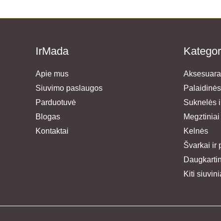
IrMada
Kategor
Apie mus
Aksesuara
Siuvimo paslaugos
Palaidinės
Parduotuvė
Suknelės ir
Blogas
Megztiniai
Kontaktai
Kelnės
Švarkai ir 
Daugkartini
Kiti siuvini