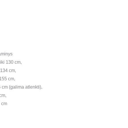
gaminys
iki 130 cm,
i 134 cm,
 155 cm,
 cm (galima atlenkti),
 cm,
5 cm