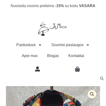
paltas
Pereiti
Nuolaida visoms prekėms
-15%
su kodu
VASARA
"Pikaso"
prie
turinio
Parduotuvė
Siuvimo paslaugos
Apie mus
Blogas
Kontaktai
produkto
kiekis:
Demisezoninis
paltas