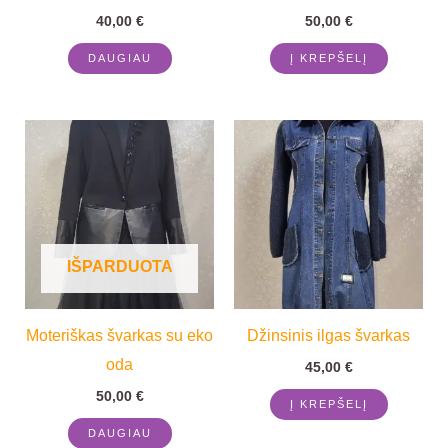
40,00
€
50,00
€
DAUGIAU
Į KREPŠELĮ
IŠPARDUOTA
Moteriškas švarkas su eko
Džinsinis ilgas švarkas
oda
45,00
€
50,00
€
Į KREPŠELĮ
DAUGIAU