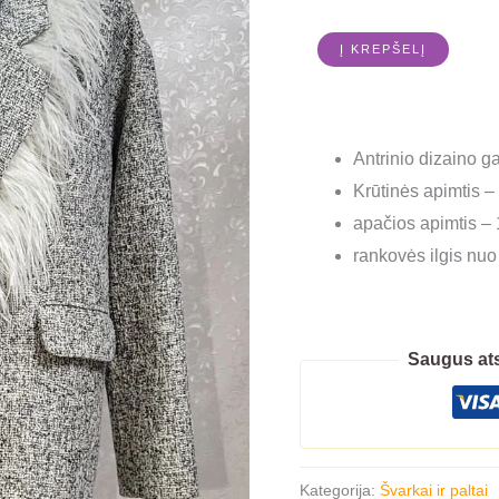
Į KREPŠELĮ
Antrinio dizaino 
Krūtinės apimtis –
apačios apimtis –
rankovės ilgis nuo
Saugus ats
Kategorija:
Švarkai ir paltai