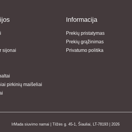
ijos
Informacija
i
Prekių pristatymas
Prekių grąžinimas
 sijonai
Privatumo politika
paltai
ai pirkinių maišeliai
ai
IrMada siuvimo namai | Tilžės g. 45-1, Šiauliai, LT-78193 | 2026