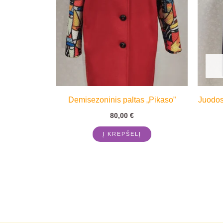
Demisezoninis paltas „Pikaso”
Juodos 
80,00
€
Į KREPŠELĮ