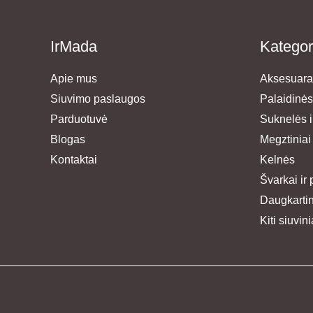
IrMada
Kategor
Apie mus
Aksesuara
Siuvimo paslaugos
Palaidinės
Parduotuvė
Suknelės ir
Blogas
Megztiniai
Kontaktai
Kelnės
Švarkai ir 
Daugkartini
Kiti siuvini