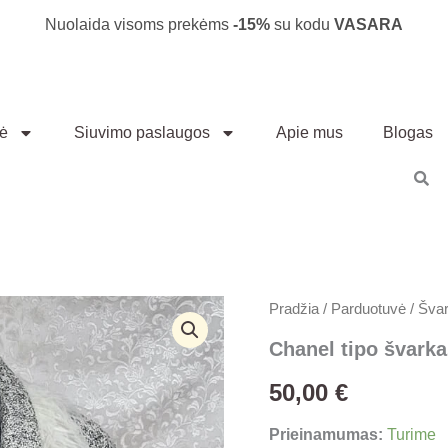
Nuolaida visoms prekėms
-15%
su kodu
VASARA
vė
Siuvimo paslaugos
Apie mus
Blogas
produkto
Pradžia
/
Parduotuvė
/
Švark
kiekis:
Chanel
Chanel tipo švark
tipo
švarkas
50,00
€
"Plunksna"
Prieinamumas:
Turime