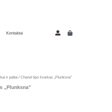
švarkas
"Plunksna"
Kontaktai
ai ir paltai
/ Chanel tipo švarkas „Plunksna”
as „Plunksna”