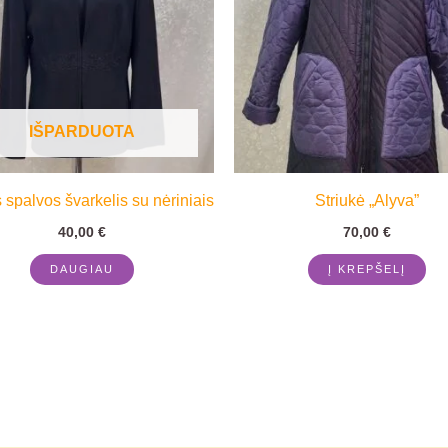
IŠPARDUOTA
spalvos švarkelis su nėriniais
Striukė „Alyva”
40,00
€
70,00
€
DAUGIAU
Į KREPŠELĮ