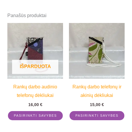
Panašūs produktai
This
Thi
product
pro
has
has
multiple
mul
variants.
vari
IŠPARDUOTA
The
Th
options
opt
Rankų darbo audinio
Rankų darbo telefonų ir
may
ma
telefonų dėkliukai
akinių dėkliukai
be
be
chosen
cho
16,00
€
15,00
€
on
on
PASIRINKTI SAVYBES
PASIRINKTI SAVYBES
the
the
product
pro