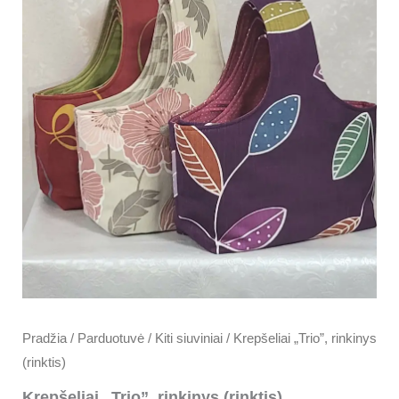
rinkinys
(rinktis)
Pradžia
/
Parduotuvė
/
Kiti siuviniai
/ Krepšeliai „Trio”, rinkinys
(rinktis)
Krepšeliai „Trio”, rinkinys (rinktis)