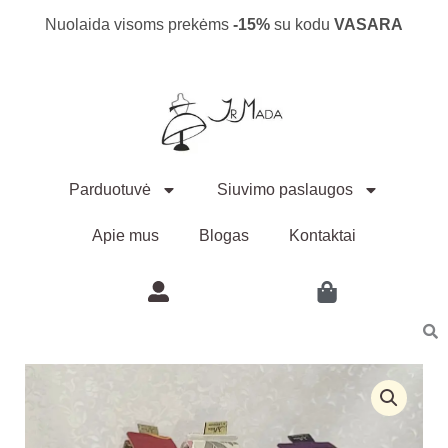
Pereiti
Nuolaida visoms prekėms
-15%
su kodu
VASARA
prie
turinio
Parduotuvė
Siuvimo paslaugos
Apie mus
Blogas
Kontaktai
produkto
kiekis:
Krepšeliai
"Trio",