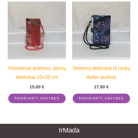
This
Thi
page
pag
product
pro
has
has
multiple
mul
variants.
vari
The
Th
options
opt
Vienetiniai telefono, akinių
Telefonų dėkliukai iš rankų
may
ma
dėkliukai 10×20 cm
darbo audinio
be
be
chosen
cho
15,00
€
17,00
€
on
on
PASIRINKTI SAVYBES
PASIRINKTI SAVYBES
the
the
product
pro
page
pag
IrMada