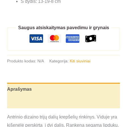
S dydis: 13-19-8 cm
Saugus atsiskaitymas pavedimu ir grynais
Produkto kodas:
N/A
Kategorija:
Kiti siuviniai
Aprašymas
Papildoma informacija
Antrinio dizaino trijų dalių krepšelių rinkinys. Viduje yra
kišenėlė perskirta į dvi dalis. Rankena segama lipduku.