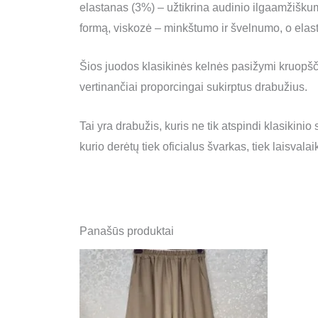
elastanas (3%) – užtikrina audinio ilgaamžiškumą
formą, viskozė – minkštumo ir švelnumo, o elas
Šios juodos klasikinės kelnės pasižymi kruopščia
vertinančiai proporcingai sukirptus drabužius.
Tai yra drabužis, kuris ne tik atspindi klasikinio
kurio derėtų tiek oficialus švarkas, tiek laisvala
Panašūs produktai