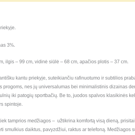
riekyje.
nas 3%.
 ilgis – 99 cm, vidinė siūlė – 68 cm, apačios plotis – 37 cm.
antišku kantu priekyje, suteikiančiu rafinuotumo ir subtilios prab
ioms progoms, nes jų universalumas bei minimalistinis dizainas de
ulnių iki patogių sportbačių. Be to, juodos spalvos klasikinės k
s spintoje.
ek tiek tamprios medžiagos – užtikrina komfortą visą dieną, prisi
ti smulkius daiktus, pavyzdžiui, raktus ar telefoną. Medžiagos su