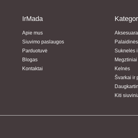
IrMada
Kategor
Apie mus
Aksesuara
Siuvimo paslaugos
Palaidinės
Parduotuvė
Suknelės ir
Blogas
Megztiniai
Kontaktai
Kelnės
Švarkai ir 
Daugkartini
Kiti siuvini