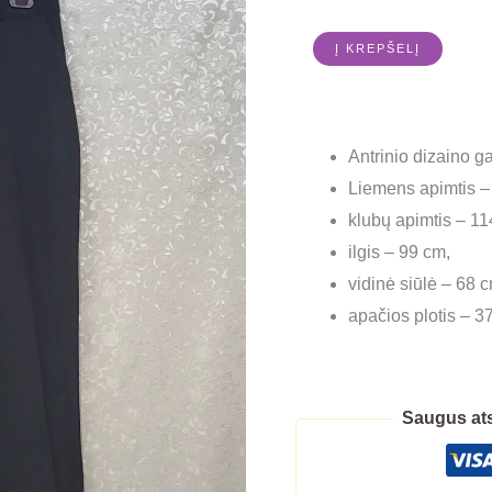
Į KREPŠELĮ
Antrinio dizaino 
Liemens apimtis –
klubų apimtis – 11
ilgis – 99 cm,
vidinė siūlė – 68 
apačios plotis – 3
Saugus ats