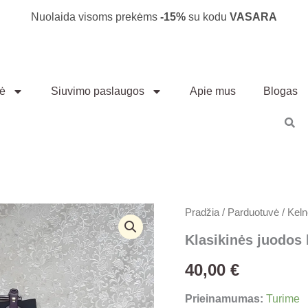
Nuolaida visoms prekėms
-15%
su kodu
VASARA
vė
Siuvimo paslaugos
Apie mus
Blogas
produkto
Pradžia
/
Parduotuvė
/
Keln
kiekis:
Klasikinės
Klasikinės juodos 
juodos
kelnės
40,00
€
Prieinamumas:
Turime