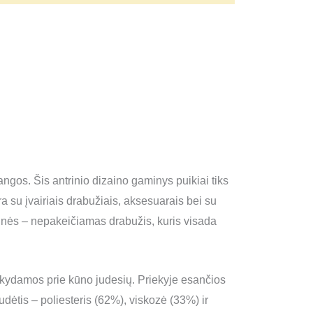
angos. Šis antrinio dizaino gaminys puikiai tiks
ra su įvairiais drabužiais, aksesuarais bei su
elnės – nepakeičiamas drabužis, kuris visada
taikydamos prie kūno judesių. Priekyje esančios
dėtis – poliesteris (62%), viskozė (33%) ir