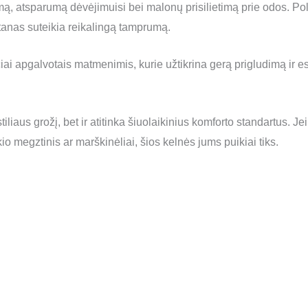
, atsparumą dėvėjimuisi bei malonų prisilietimą prie odos. Polie
tanas suteikia reikalingą tamprumą.
i apgalvotais matmenimis, kurie užtikrina gerą prigludimą ir este
 stiliaus grožį, bet ir atitinka šiuolaikinius komforto standartus.
ikio megztinis ar marškinėliai, šios kelnės jums puikiai tiks.