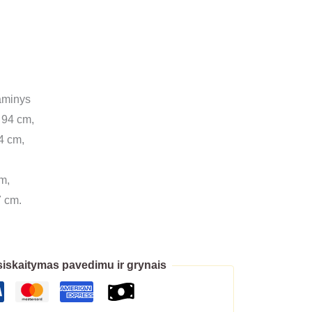
gaminys
 94 cm,
4 cm,
cm,
7 cm.
iskaitymas pavedimu ir grynais