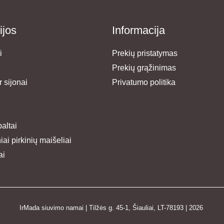
ijos
Informacija
i
Prekių pristatymas
Prekių grąžinimas
 sijonai
Privatumo politika
paltai
ai pirkinių maišeliai
ai
IrMada siuvimo namai | Tilžės g. 45-1, Šiauliai, LT-78193 | 2026