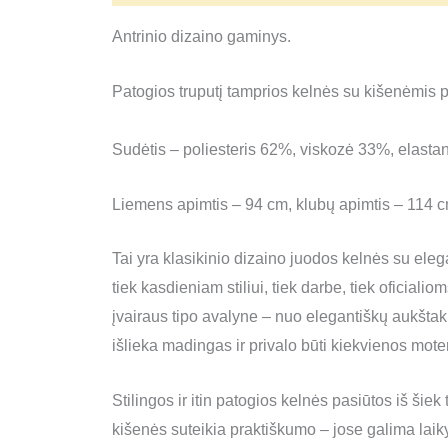
Antrinio dizaino gaminys.
Patogios truputį tamprios kelnės su kišenėmis p
Sudėtis – poliesteris 62%, viskozė 33%, elasta
Liemens apimtis – 94 cm, klubų apimtis – 114 cm,
Tai yra klasikinio dizaino juodos kelnės su eleg
tiek kasdieniam stiliui, tiek darbe, tiek oficial
įvairaus tipo avalyne – nuo elegantiškų aukštak
išlieka madingas ir privalo būti kiekvienos moter
Stilingos ir itin patogios kelnės pasiūtos iš ši
kišenės suteikia praktiškumo – jose galima laiky