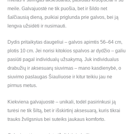
meile. Galvajuostė ne tik puošia, bet ir šildo net
šalčiausią dieną, puikiai priglunda prie galvos, bei ją
lengva užsidėti ir nusimauti.
Dydis pritaikytas daugeliui – galvos apimtis 56–64 cm,
plotis 10 cm. Jei norisi kitokios spalvos ar dydžio – galiu
pasiūti pagal individualų užsakymą. Juk individualus
drabužių ir aksesuarų siuvimas – mano kasdienybė, o
siuvimo paslaugas Šiauliuose ir kitur teikiu jau ne
pirmus metus.
Kiekviena galvajuostė – unikali, todėl pasirinkusi ją
turėsi ne tik šiltą, bet ir išskirtinį aksesuarą, kuris tikrai
trauks žvilgsnius bei suteiks jaukaus komforto.