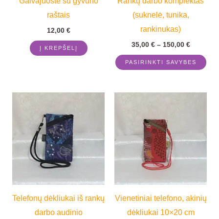
Galvajuostė su gyvūno
Rankų darbo komplektas
ma
raštais
(suknelė, tunika,
be
rankinukas)
cho
12,00
€
on
35,00
€
–
150,00
€
Į KREPŠELĮ
the
PASIRINKTI SAVYBES
pro
pag
This
Thi
product
pro
has
has
multiple
mul
variants.
vari
The
Th
options
opt
Telefonų dėkliukai iš rankų
Vienetiniai telefono, akinių
may
ma
darbo audinio
dėkliukai 10×20 cm
be
be