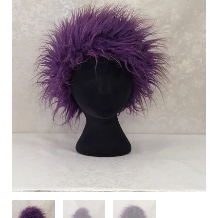
ilgo
plauko
galvajuostė