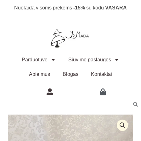
stilinga
Pereiti
Nuolaida visoms prekėms
-15%
su kodu
VASARA
ilgo
prie
plauko
galvajuostė
turinio
Parduotuvė
Siuvimo paslaugos
Apie mus
Blogas
Kontaktai
produkto
kiekis:
Šilta
stilinga