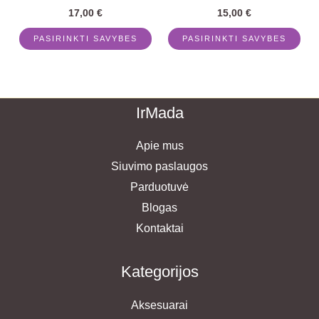
chosen
cho
17,00
€
15,00
€
on
on
PASIRINKTI SAVYBES
PASIRINKTI SAVYBES
the
the
product
pro
page
pag
IrMada
Apie mus
Siuvimo paslaugos
Parduotuvė
Blogas
Kontaktai
Kategorijos
Aksesuarai