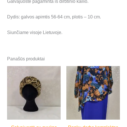
Galvajuostė pagaminta iš dirbtinio kailio.
Dydis: galvos apimtis 56-64 cm, plotis – 10 cm.
Siunčiame visoje Lietuvoje.
Panašūs produktai
Price
Thi
range:
pro
35,00 €
through
has
150,00 €
mul
vari
Th
opt