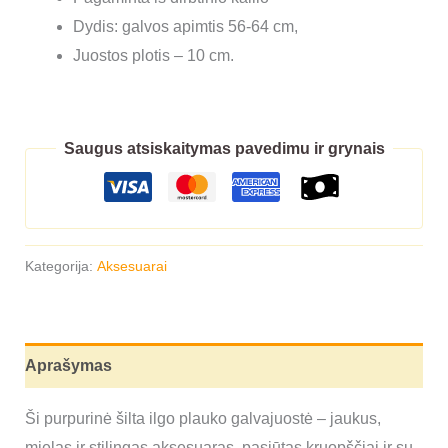
Dydis: galvos apimtis 56-64 cm,
Juostos plotis – 10 cm.
Saugus atsiskaitymas pavedimu ir grynais
Kategorija:
Aksesuarai
Aprašymas
Ši purpurinė šilta ilgo plauko galvajuostė – jaukus,
mielas ir stilingas aksesuaras, pasiūtas kruopščiai ir su