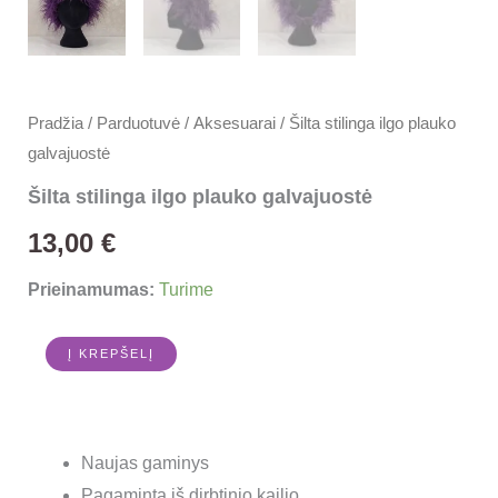
Pradžia
/
Parduotuvė
/
Aksesuarai
/ Šilta stilinga ilgo plauko
galvajuostė
Šilta stilinga ilgo plauko galvajuostė
13,00
€
Prieinamumas:
Turime
Į KREPŠELĮ
Naujas gaminys
Pagaminta iš dirbtinio kailio