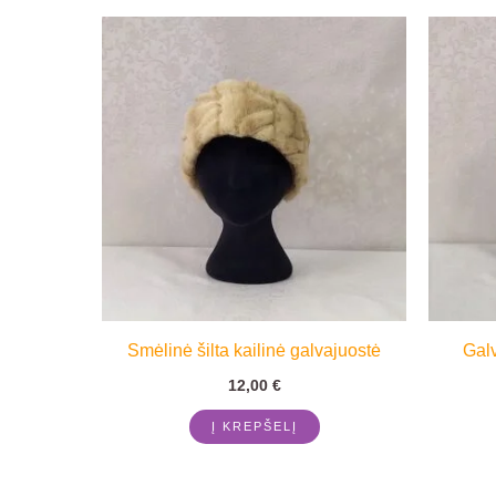
Smėlinė šilta kailinė galvajuostė
Galv
12,00
€
Į KREPŠELĮ