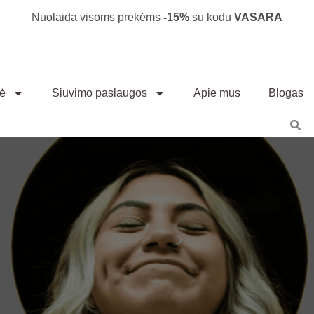
Nuolaida visoms prekėms
-15%
su kodu
VASARA
vė
Siuvimo paslaugos
Apie mus
Blogas