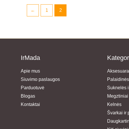
←
1
2
IrMada
Kategor
Apie mus
Aksesuara
Siuvimo paslaugos
Palaidinės
Parduotuvė
Suknelės ir
Blogas
Megztiniai
Kontaktai
Kelnės
Švarkai ir 
Daugkartini