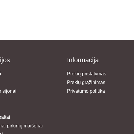
ijos
Informacija
i
Prekių pristatymas
Prekių grąžinimas
 sijonai
Privatumo politika
paltai
ai pirkinių maišeliai