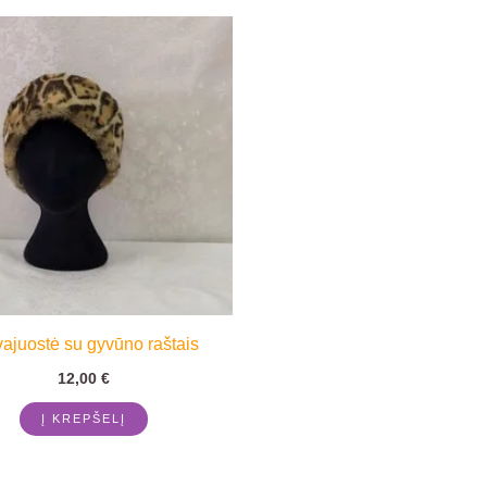
ajuostė su gyvūno raštais
12,00
€
Į KREPŠELĮ